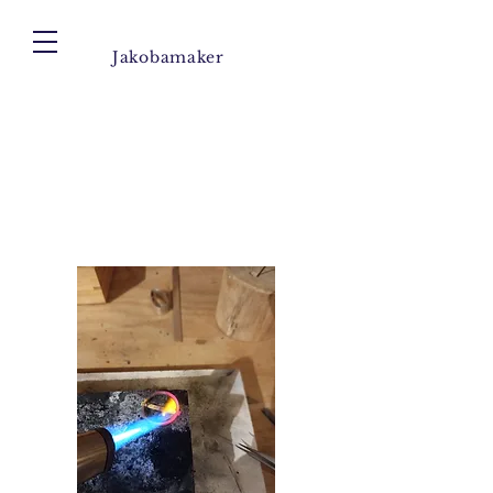
Jakobamaker
Hoe bestel je mijn
creaties?